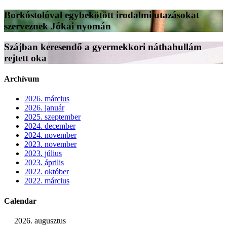
Borkóstolóval egybekötött irodalmi utazásokat
szerveznek Jókai nyomán
Szájban keresendő a gyermekkori náthahullám
rejtett oka
Archívum
2026. március
2026. január
2025. szeptember
2024. december
2024. november
2023. november
2023. július
2023. április
2022. október
2022. március
Calendar
2026. augusztus