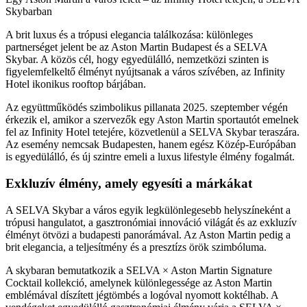
Skybarban
A brit luxus és a trópusi elegancia találkozása: különleges
partnerséget jelent be az Aston Martin Budapest és a SELVA
Skybar. A közös cél, hogy egyedülálló, nemzetközi szinten is
figyelemfelkeltő élményt nyújtsanak a város szívében, az Infinity
Hotel ikonikus rooftop bárjában.
Az együttműködés szimbolikus pillanata 2025. szeptember végén
érkezik el, amikor a szervezők egy Aston Martin sportautót emelnek
fel az Infinity Hotel tetejére, közvetlenül a SELVA Skybar teraszára.
Az esemény nemcsak Budapesten, hanem egész Közép-Európában
is egyedülálló, és új szintre emeli a luxus lifestyle élmény fogalmát.
Exkluzív élmény, amely egyesíti a márkákat
A SELVA Skybar a város egyik legkülönlegesebb helyszíneként a
trópusi hangulatot, a gasztronómiai innováció világát és az exkluzív
élményt ötvözi a budapesti panorámával. Az Aston Martin pedig a
brit elegancia, a teljesítmény és a presztízs örök szimbóluma.
A skybaran bemutatkozik a SELVA × Aston Martin Signature
Cocktail kollekció, amelynek különlegessége az Aston Martin
emblémával díszített jégtömbés a logóval nyomott koktélhab. A