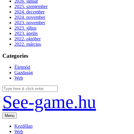
2026. január
2025. szeptember
2024. december
2024. november
2023. november
2023. július
2023. április
2022. október
2022. március
Categories
Életmód
Gazdaság
Web
See-game.hu
Menu
Kezdőlap
Web