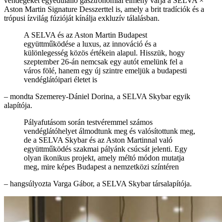
vendégeket egyedülálló gasztronómiai élmény várja a SELVA ×
Aston Martin Signature Desszerttel is, amely a brit tradíciók és a
trópusi ízvilág fúzióját kínálja exkluzív tálalásban.
A SELVA és az Aston Martin Budapest
együttműködése a luxus, az innováció és a
különlegesség közös értékein alapul. Hisszük, hogy
szeptember 26-án nemcsak egy autót emelünk fel a
város fölé, hanem egy új szintre emeljük a budapesti
vendéglátóipari életet is
– mondta Szemerey-Dániel Dorina, a SELVA Skybar egyik
alapítója.
Pályafutásom során testvéremmel számos
vendéglátóhelyet álmodtunk meg és valósítottunk meg,
de a SELVA Skybar és az Aston Martinnal való
együttműködés szakmai pályánk csúcsát jelenti. Egy
olyan ikonikus projekt, amely méltó módon mutatja
meg, mire képes Budapest a nemzetközi színtéren
– hangsúlyozta Varga Gábor, a SELVA Skybar társalapítója.